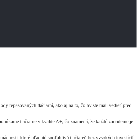
y repasovaných tlačiarní, ako aj na to, čo by ste mali vedieť pred
onúkame tlačiarne v kvalite A+, čo znamená, že každé zariadenie je
cnosti, ktoré hľadajú spoľahlivú tlačiareň bez vysokých investícií.