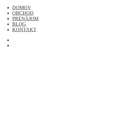
Skip to content
DOMOV
OBCHOD
DOMOV
PRENÁJOM
OBCHOD
BLOG
PRENÁJOM
KONTAKT
BLOG
KONTAKT
Nenašli ste čo hľadáte? Kontaktujte nás!
MENU
My Account
0
0,00 €
KATEGÓRIE
A3 TLAČIARNE
DTF TLAČIARNE
PRÍSLUŠENSTVO
TLAČIARNE