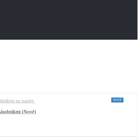
NOVÉ
 zásobníkmi (Nové)