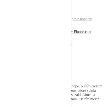
77,07
€
bez DPH
Pridať do košíka
DTF 60 ProMax – CMYKW + Fluorescent
15480,00
€
s DPH
12585,37
€
bez DPH
Pridať do košíka
O nás
Vitajte na CPG Trade, vašom spoľahlivom e-shope. Naším cieľom
je poskytovať kvalitné produkty za výhodné ceny, ktoré splnia
očakávania našich zákazníkov. V CPG Trade si zakladáme na
spokojnosti našich zákazníkov a veríme, že s nami ušetríte nielen
čas, ale aj peniaze.