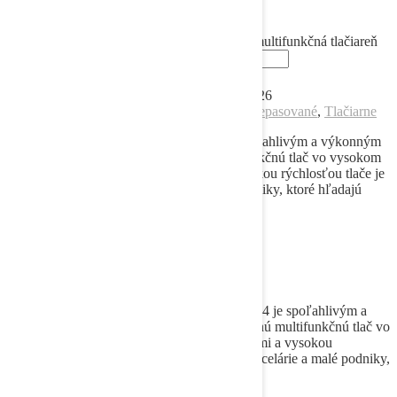
331,71
€
bez DPH
množstvo Xerox C400 A4 farebná laserová multifunkčná tlačiareň
(predvádzací model)
Pridať do košíka
Predpokladané doručenie dňa 12 augusta, 2026
Kategórie:
A4 tlačiarne
,
Tlačiarne
Značky:
Repasované
,
Tlačiarne
Repasovaná tlačiareň Xerox C400 A4 je spoľahlivým a výkonným
zariadením, ktoré poskytuje farebnú multifunkčnú tlač vo vysokom
rozlíšení. S jej pokročilými funkciami a vysokou rýchlosťou tlače je
ideálnym riešením pre kancelárie a malé podniky, ktoré hľadajú
spoľahlivé tlačové riešenie.
Popis
Popis
Repasovaná laserová tlačiareň Xerox C400 A4 je spoľahlivým a
výkonným zariadením, ktoré poskytuje farebnú multifunkčnú tlač vo
vysokom rozlíšení. S jej pokročilými funkciami a vysokou
rýchlosťou tlače je ideálnym riešením pre kancelárie a malé podniky,
ktoré hľadajú spoľahlivé tlačové riešenie.