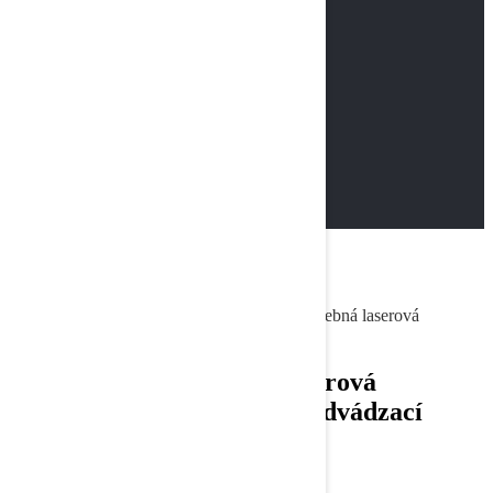
DTF TLAČIARNE
PRÍSLUŠENSTVO
TLAČIARNE
A4 TLAČIARNE
Primary Menu
A4 TLAČIARNE
A3 TLAČIARNE
DTF TLAČIARNE
PRÍSLUŠENSTVO
CPG Trade
>
Produkty
>
Xerox C400 A4 farebná laserová
multifunkčná tlačiareň (predvádzací model)
Xerox C400 A4 farebná laserová
multifunkčná tlačiareň (predvádzací
model)
408,00
€
s DPH