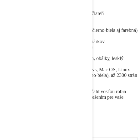
Špecifikácie:
Typ: Farebná laserová multifunkčná tlačiareň
Model: Xerox C400
Formát tlače: A4
Rýchlosť tlače: Až 36 strán za minútu (čierno-biela aj farebná)
Rozlíšenie tlače: 600 x 600 dpi
Kapacita zásobníka na papier: Až 700 hárkov
Funkcie: Tlač, kopírovanie, skenovanie
Možnosti pripojenia: USB, Ethernet
Podpora médií: Obyčajný papier, kartón, obálky, lesklý
papier, etikety
Podpora operačných systémov: Windows, Mac OS, Linux
Životnosť tonerov: Až 3000 strán (čierno-biela), až 2300 strán
(farebná)
Tieto špecifikácie spolu s výkonnosťou a spoľahlivosťou robia
repasovanú tlačiareň Xerox C400 ideálnym riešením pre vaše
tlačové potreby vo formáte A4.
Na tlačiareň sa vzťahuje 1-ročná záruka.
Súvisiace produkty