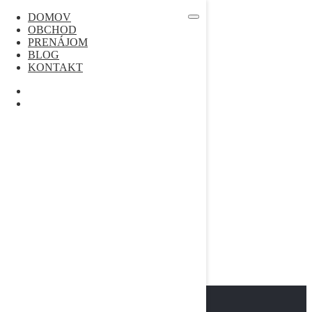
Skip to content
DOMOV
OBCHOD
DOMOV
PRENÁJOM
OBCHOD
BLOG
PRENÁJOM
KONTAKT
BLOG
KONTAKT
Nenašli ste čo hľadáte? Kontaktujte nás!
MENU
My Account
0
0,00 €
KATEGÓRIE
A3 TLAČIARNE